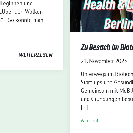
olleginnen und
! „Über den Wolken
.“ – So könnte man
Zu Besuch im Bio
WEITERLESEN
21. November 2025
⁨Unterwegs im Biotech
Start-ups und Gesun
Gemeinsam mit MdB Ju
und Gründungen besuc
[…]
Wirtschaft