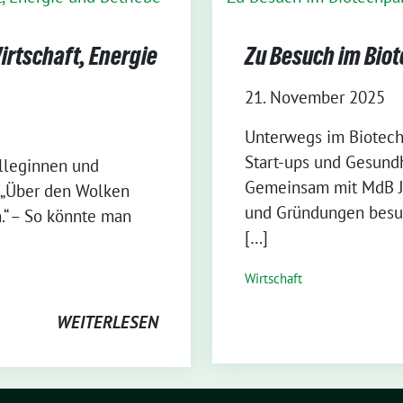
irtschaft, Energie
Zu Besuch im Bio
21. November 2025
⁨Unterwegs im Biotech
Start-ups und Gesun
olleginnen und
Gemeinsam mit MdB Ju
! „Über den Wolken
und Gründungen besuc
.“ – So könnte man
[…]
Wirtschaft
WEITERLESEN