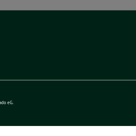
ado eG
.