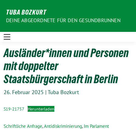
Weiter
TUBA BOZKURT
zum
Inhalt
DEINE ABGEORDNETE FÜR DEN GESUNDBRUNNEN
Ausländer*innen und Personen
mit doppelter
Staatsbürgerschaft in Berlin
26. Februar 2025
|
Tuba Bozkurt
S19-21757
Herunterladen
Schriftliche Anfrage
,
Antidiskriminierung
,
Im Parlament