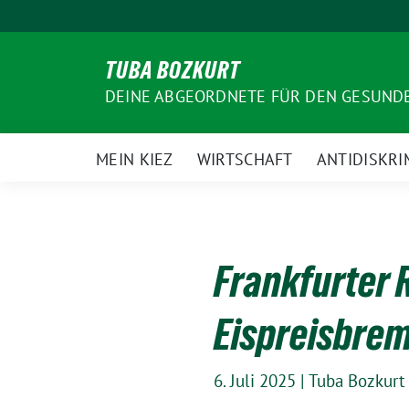
Weiter
zum
Inhalt
TUBA BOZKURT
DEINE ABGEORDNETE FÜR DEN GESUN
MEIN KIEZ
WIRTSCHAFT
ANTIDISKRI
Frankfurter 
Eispreisbrem
6. Juli 2025
|
Tuba Bozkurt