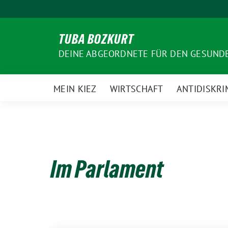
Weiter
zum
Inhalt
TUBA BOZKURT
DEINE ABGEORDNETE FÜR DEN GESUN
MEIN KIEZ
WIRTSCHAFT
ANTIDISKRI
Im Parlament