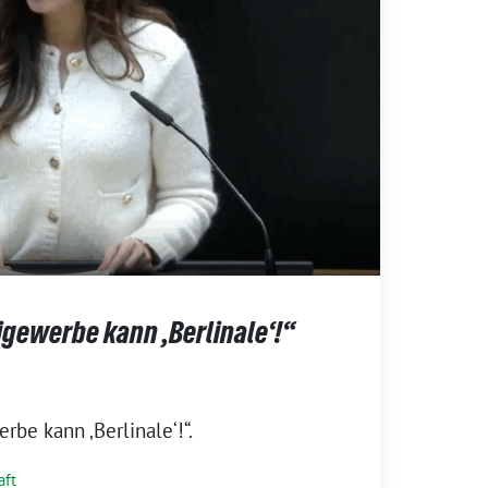
igewerbe kann ‚Berlinale‘!“
rbe kann ‚Berlinale‘!“.
aft