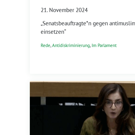
21. November 2024
„Senatsbeauftragte*n gegen antimusli
einsetzen“
Rede
,
Antidiskriminierung
,
Im Parlament