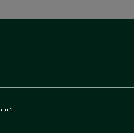
ado eG
.