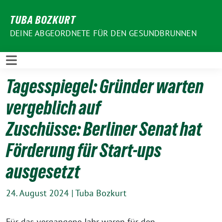
Weiter
TUBA BOZKURT
zum
Inhalt
DEINE ABGEORDNETE FÜR DEN GESUNDBRUNNEN
Tagesspiegel: Gründer warten
vergeblich auf
Zuschüsse: Berliner Senat hat
Förderung für Start-ups
ausgesetzt
24. August 2024
|
Tuba Bozkurt
Für das vergangene Jahr waren für den