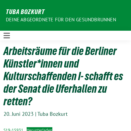
Weiter
TUBA BOZKURT
zum
Inhalt
DEINE ABGEORDNETE FÜR DEN GESUNDBRUNNEN
Arbeitsräume für die Berliner
Künstler*innen und
Kulturschaffenden I- schafft es
der Senat die Uferhallen zu
retten?
20. Juni 2023
|
Tuba Bozkurt
S19-15931
Herunterladen