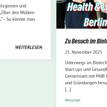
olleginnen und
! „Über den Wolken
.“ – So könnte man
Zu Besuch im Bio
WEITERLESEN
21. November 2025
⁨Unterwegs im Biotech
Start-ups und Gesun
Gemeinsam mit MdB Ju
und Gründungen besuc
[…]
Wirtschaft