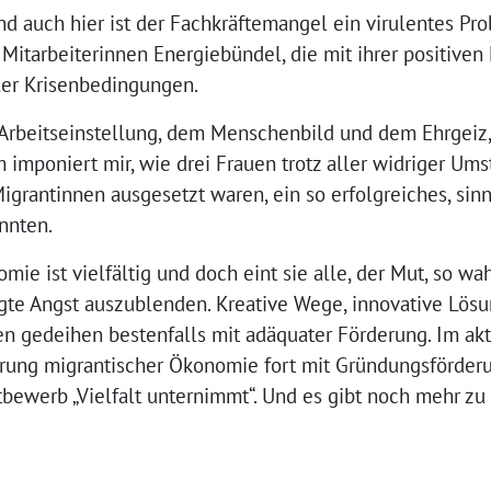
 und auch hier ist der Fachkräftemangel ein virulentes P
Mitarbeiterinnen Energiebündel, die mit ihrer positive
ller Krisenbedingungen.
r Arbeitseinstellung, dem Menschenbild und dem Ehrgei
m imponiert mir, wie drei Frauen trotz aller widriger Ums
igrantinnen ausgesetzt waren, ein so erfolgreiches, sinn
nnten.
ie ist vielfältig und doch eint sie alle, der Mut, so wah
gte Angst auszublenden. Kreative Wege, innovative Lös
en gedeihen bestenfalls mit adäquater Förderung. Im ak
erung migrantischer Ökonomie fort mit Gründungsförderu
bewerb „Vielfalt unternimmt“. Und es gibt noch mehr zu 