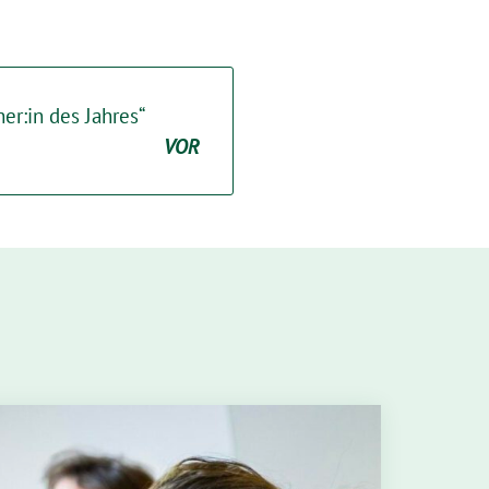
er:in des Jahres“
VOR