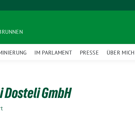
DBRUNNEN
MINIERUNG
IM PARLAMENT
PRESSE
ÜBER MICH
i Dosteli GmbH
rt