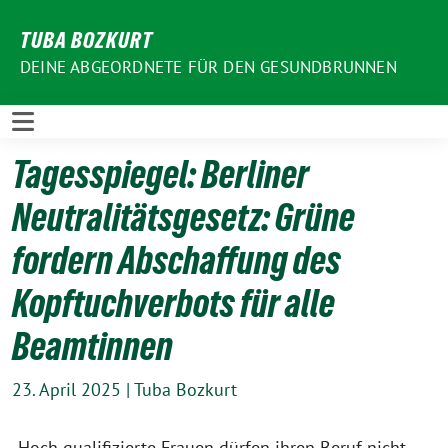
Weiter
TUBA BOZKURT
zum
Inhalt
DEINE ABGEORDNETE FÜR DEN GESUNDBRUNNEN
Tagesspiegel: Berliner
Neutralitätsgesetz: Grüne
fordern Abschaffung des
Kopftuchverbots für alle
Beamtinnen
23. April 2025
|
Tuba Bozkurt
„Hoch qualifizierte Frauen dürfen ihren Beruf nicht