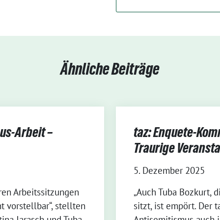
Ähnliche Beiträge
us-Arbeit –
taz: Enquete-Kom
Traurige Veranst
5. Dezember 2025
ren Arbeitssitzungen
„Auch Tuba Bozkurt, d
 vorstellbar“, stellten
sitzt, ist empört. Der 
ina Jarasch und Tuba
Antisemitismus auch 