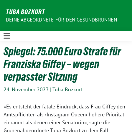
Weiter
TUBA BOZKURT
zum
Inhalt
DEINE ABGEORDNETE FÜR DEN GESUNDBRUNNEN
Spiegel: 75.000 Euro Strafe für
Franziska Giffey – wegen
verpasster Sitzung
24. November 2023
|
Tuba Bozkurt
»Es entsteht der fatale Eindruck, dass Frau Giffey den
Amtspflichten als ›Instagram Queen‹ höhere Priorität
einräumt als denen einer Senatorin«, sagte die
Grünenabgeordnete Tuba Bozkurt zu dem Fall.