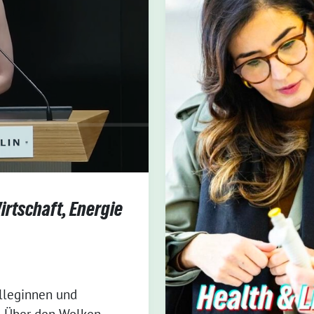
irtschaft, Energie
olleginnen und
! „Über den Wolken