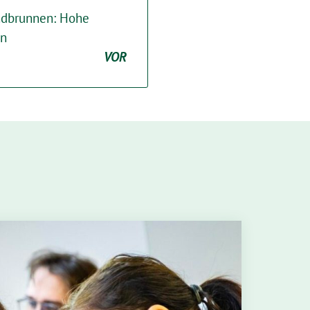
ndbrunnen: Hohe
ün
VOR