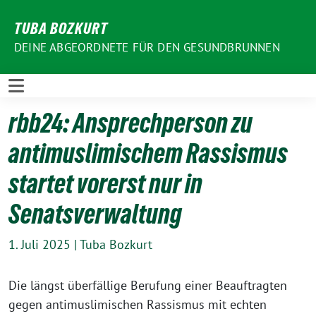
Weiter
TUBA BOZKURT
zum
Inhalt
DEINE ABGEORDNETE FÜR DEN GESUNDBRUNNEN
rbb24: Ansprechperson zu
antimuslimischem Rassismus
startet vorerst nur in
Senatsverwaltung
1. Juli 2025
|
Tuba Bozkurt
Die längst überfällige Berufung einer Beauftragten
gegen antimuslimischen Rassismus mit echten