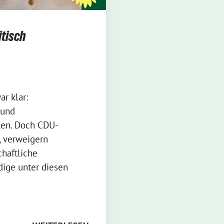
itisch
r klar:
 und
ken. Doch CDU-
, verweigern
haftliche
dige unter diesen