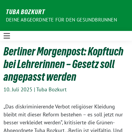
Weiter
TUBA BOZKURT
zum
Inhalt
DEINE ABGEORDNETE FÜR DEN GESUNDBRUNNEN
Berliner Morgenpost: Kopftuch
bei Lehrerinnen – Gesetz soll
angepasst werden
10. Juli 2025
|
Tuba Bozkurt
„Das diskriminierende Verbot religiöser Kleidung
bleibt mit dieser Reform bestehen – es soll jetzt nur
besser verkleidet werden“, kritisierte die Grünen-
Abgeordnete Tuba Bozkurt. „Berlin ist vielfältig. Und