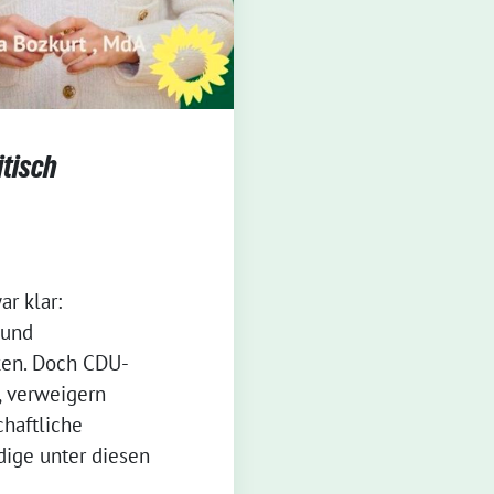
itisch
r klar:
 und
ken. Doch CDU-
, verweigern
haftliche
dige unter diesen