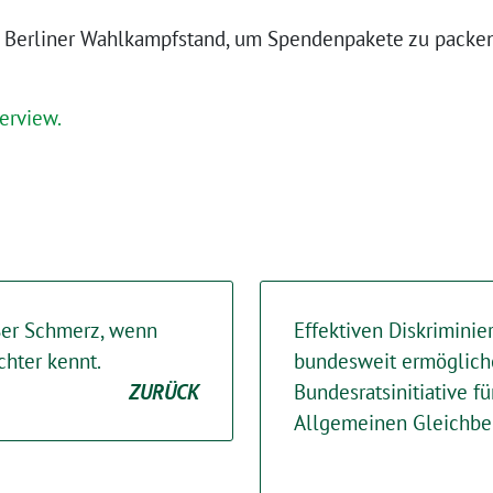
n Berliner Wahlkampfstand, um Spenden­pakete zu packen.
erview.
oßer Schmerz, wenn
Effektiven Diskrimini
chter kennt.
bundesweit ermöglich
ZURÜCK
Bundesratsinitiative f
Allgemeinen Gleichbe